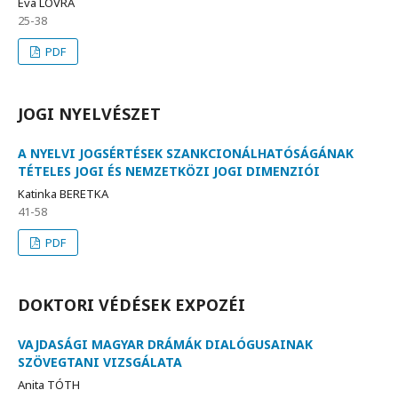
Éva LOVRA
25-38
PDF
JOGI NYELVÉSZET
A NYELVI JOGSÉRTÉSEK SZANKCIONÁLHATÓSÁGÁNAK
TÉTELES JOGI ÉS NEMZETKÖZI JOGI DIMENZIÓI
Katinka BERETKA
41-58
PDF
DOKTORI VÉDÉSEK EXPOZÉI
VAJDASÁGI MAGYAR DRÁMÁK DIALÓGUSAINAK
SZÖVEGTANI VIZSGÁLATA
Anita TÓTH