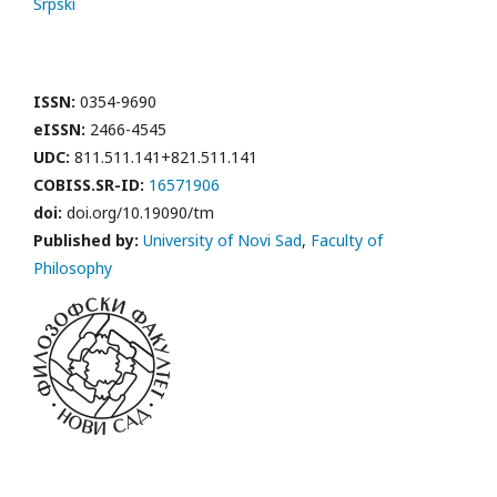
Srpski
ISSN:
0354-9690
eISSN:
2466-4545
UDC:
811.511.141+821.511.141
COBISS.SR-ID:
16571906
doi:
doi.org/10.19090/tm
Published by:
University of Novi Sad
,
Faculty of
Philosophy