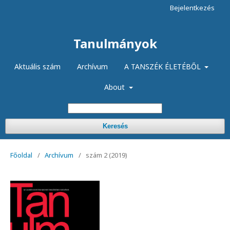
Bejelentkezés
Tanulmányok
Aktuális szám
Archívum
A TANSZÉK ÉLETÉBŐL
About
Keresés
Főoldal
/
Archívum
/
szám 2 (2019)