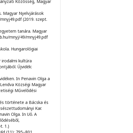
ányzati Közösség, Magyar
us. Magyar Nyelvjárások
/mnyj49.pdf (2019. szept.
i egyetem tanára. Magyar
deb.hu/mnyj/49/mnyj49.pdf
skola. Hungarológiai
 irodalmi kultúra
tjából. Újvidék:
vidéken. In Penavin Olga a
: Lendva Községi Magyar
tiségi Művelődési
és története a Bácska és
lcsészettudományi Kar.
avin Olga. In Uő. A
jlődéséből,
. 1.)
Híd (11): 795–801.