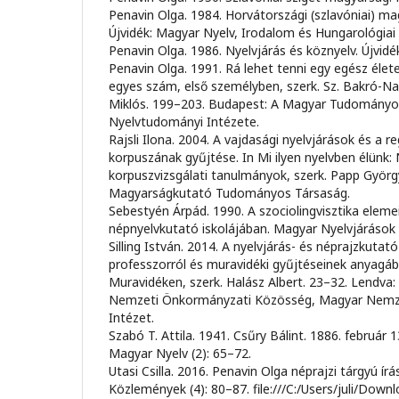
Penavin Olga. 1984. Horvátországi (szlavóniai) mag
Újvidék: Magyar Nyelv, Irodalom és Hungarológiai
Penavin Olga. 1986. Nyelvjárás és köznyelv. Újvid
Penavin Olga. 1991. Rá lehet tenni egy egész élete
egyes szám, első személyben, szerk. Sz. Bakró-
Miklós. 199–203. Budapest: A Magyar Tudomány
Nyelvtudományi Intézete.
Rajsli Ilona. 2004. A vajdasági nyelvjárások és a r
korpuszának gyűjtése. In Mi ilyen nyelvben élünk: 
korpuszvizsgálati tanulmányok, szerk. Papp Györg
Magyarságkutató Tudományos Társaság.
Sebestyén Árpád. 1990. A szociolingvisztika eleme
népnyelvkutató iskolájában. Magyar Nyelvjárások 
Silling István. 2014. A nyelvjárás- és néprajzkutat
professzorról és muravidéki gyűjtéseinek anyagábó
Muravidéken, szerk. Halász Albert. 23–32. Lendva
Nemzeti Önkormányzati Közösség, Magyar Nemze
Intézet.
Szabó T. Attila. 1941. Csűry Bálint. 1886. február 
Magyar Nyelv (2): 65–72.
Utasi Csilla. 2016. Penavin Olga néprajzi tárgyú írá
Közlemények (4): 80–87. file:///C:/Users/juli/Dow