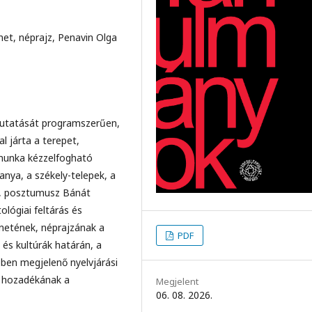
net, néprajz, Penavin Olga
 kutatását programszerűen,
l járta a terepet,
 munka kézzelfogható
nya, a székely-telepek, a
a, posztumusz Bánát
ológiai feltárás és
netének, néprajzának a
PDF
 és kultúrák határán, a
ében megjelenő nyelvjárási
i hozadékának a
Megjelent
06. 08. 2026.