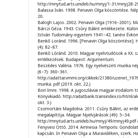
http://mnytud.arts.unideb.hu/mnyj/1-31/mnyj28-29.
Balassa Iván. 1998. Penavin Olga köszöntése. Nép
20.
Balogh Lajos. 2002. Penavin Olga (1916–2001). Ma
Bárczi Géza. 1943. Csűry Bálint emlékezete. Külön
István Tudomány-egyetem 1941–42. tanévi Évkön
Benkő Loránd. 1996. [Penavin Olga köszöntése]. 
(4): 82–87.
Benkő Lóránd. 2010. Magyar nyelvtudósok a XX. s
emlékezések. Budapest: Argumentum.
Beszédes Valéria. 1976. Egy nyelvészeti munka nép
(6–7): 360–361.
http://adattar.vmmi.org/cikkek/21380/uzenet_197
munka. pdf (2019. okt. 22.)
Bori Imre. 1998. A jugoszláviai magyar irodalom t
Könyvkiadó. http://adatbank.transindex.ro/html/a
okt. 3.)
Csomortáni Magdolna. 2011. Csűry Bálint, az erdél
megalapítója. Magyar Nyelvjárások (49): 5–34.
http://mnytud.arts.unideb.hu/mnyj/49/mnyj49.pdf (
Fenyvesi Ottó. 2014. Amnesia Temporis: Gondola
kapcsán. In Penavin Olga a Muravidéken, szerk. Ha