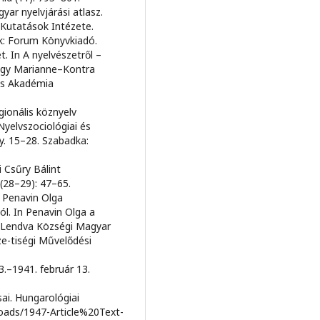
yar nyelvjárási atlasz.
 Kutatások Intézete.
ék: Forum Könyvkiadó.
t. In A nyelvészetről –
Nagy Marianne–Kontra
os Akadémia
egionális köznyelv
Nyelvszociológiai és
y. 15–28. Szabadka:
i Csűry Bálint
(28–29): 47–65.
ó Penavin Olga
l. In Penavin Olga a
: Lendva Községi Magyar
-tiségi Művelődési
13.–1941. február 13.
sai. Hungarológiai
nloads/1947-Article%20Text-