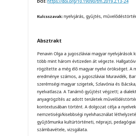
https://doi.org/10.19090/tm.2019.2.13-24
DOI:
nyelvjárás, gyűjtés, művelődéstörté
Kulcsszavak:
Absztrakt
Penavin Olga a jugoszláviai magyar nyelvjárások
több mint három évtizeden át végezte. Hallgatóiva
rögzítette a még élő magyar nyelvi örökséget. A
eredménye számos, a jugoszláviai Muravidék, Bara
szerémségi magyar szigetek, Szlavónia és Bácsk
nyelvatlasza. A Tanárnő gyűjtést végzett; a dialekt
anyagrögzítés az adott területek művelődéstörté
kontextusában történt. A dolgozat célja a nyelvek
nemzetiségi/kisebbségi nyelvhasználat léthelyzet
gyűjtőmunka kultúrtörténeti, néprajzi, pedagógia
számbavétele, vizsgálata.