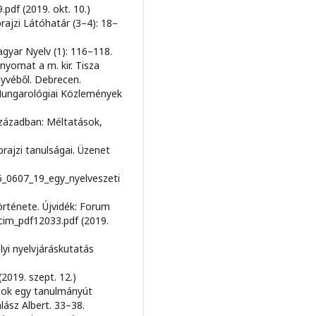
pdf (2019. okt. 10.)
rajzi Látóhatár (3–4): 18–
gyar Nyelv (1): 116–118.
nyomat a m. kir. Tisza
yvéből. Debrecen.
Hungarológiai Közlemények
zázadban: Méltatások,
rajzi tanulságai. Üzenet
6_0607_19_egy_nyelveszeti
örténete. Újvidék: Forum
lcim_pdf12033.pdf (2019.
yi nyelvjáráskutatás
2019. szept. 12.)
tok egy tanulmányút
lász Albert. 33–38.