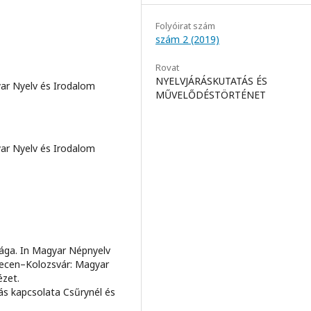
Folyóirat szám
szám 2 (2019)
Rovat
NYELVJÁRÁSKUTATÁS ÉS
ar Nyelv és Irodalom
MŰVELŐDÉSTÖRTÉNET
ar Nyelv és Irodalom
sága. In Magyar Népnyelv
ebrecen–Kolozsvár: Magyar
ézet.
tás kapcsolata Csűrynél és