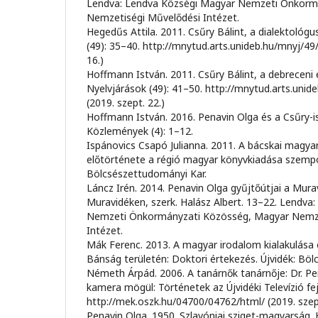
Lendva: Lendva Községi Magyar Nemzeti Önkorm
Nemzetiségi Művelődési Intézet.
Hegedűs Attila. 2011. Csűry Bálint, a dialektológ
(49): 35–40. http://mnytud.arts.unideb.hu/mnyj/49
16.)
Hoffmann István. 2011. Csűry Bálint, a debrecen
Nyelvjárások (49): 41–50. http://mnytud.arts.uni
(2019. szept. 22.)
Hoffmann István. 2016. Penavin Olga és a Csűry-i
Közlemények (4): 1–12.
Ispánovics Csapó Julianna. 2011. A bácskai magyar
előtörténete a régió magyar könyvkiadása szempon
Bölcsészettudományi Kar.
Láncz Irén. 2014. Penavin Olga gyűjtőútjai a Mura
Muravidéken, szerk. Halász Albert. 13–22. Lendva
Nemzeti Önkormányzati Közösség, Magyar Nemze
Intézet.
Mák Ferenc. 2013. A magyar irodalom kialakulása 
Bánság területén: Doktori értekezés. Újvidék: Bö
Németh Árpád. 2006. A tanárnők tanárnője: Dr. Pen
kamera mögül: Történetek az Újvidéki Televízió fe
http://mek.oszk.hu/04700/04762/html/ (2019. szept
Penavin Olga. 1950. Szlavóniai sziget-magyarság. 