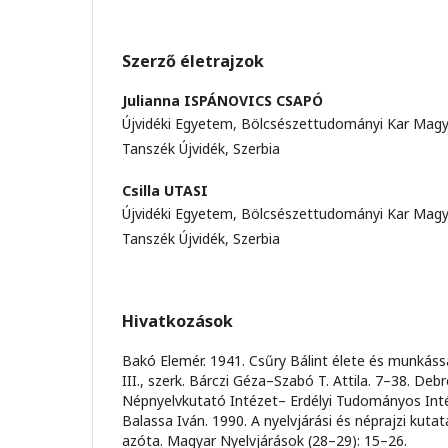
Szerző életrajzok
Julianna ISPÁNOVICS CSAPÓ
Újvidéki Egyetem, Bölcsészettudományi Kar Magy
Tanszék Újvidék, Szerbia
Csilla UTASI
Újvidéki Egyetem, Bölcsészettudományi Kar Magy
Tanszék Újvidék, Szerbia
Hivatkozások
Bakó Elemér. 1941. Csűry Bálint élete és munkás
III., szerk. Bárczi Géza–Szabó T. Attila. 7–38. D
Népnyelvkutató Intézet– Erdélyi Tudományos Int
Balassa Iván. 1990. A nyelvjárási és néprajzi kuta
azóta. Magyar Nyelvjárások (28–29): 15–26.