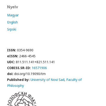
Nyelv
Magyar
English
Srpski
ISSN:
0354-9690
eISSN:
2466-4545
UDC:
811.511.141+821.511.141
COBISS.SR-ID:
16571906
doi:
doi.org/10.19090/tm
Published by:
University of Novi Sad
,
Faculty of
Philosophy