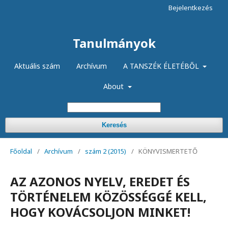
Bejelentkezés
Tanulmányok
Aktuális szám
Archívum
A TANSZÉK ÉLETÉBŐL
About
Keresés
Főoldal
/
Archívum
/
szám 2 (2015)
/
KÖNYVISMERTETŐ
AZ AZONOS NYELV, EREDET ÉS
TÖRTÉNELEM KÖZÖSSÉGGÉ KELL,
HOGY KOVÁCSOLJON MINKET!