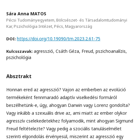
Sára Anna MATOS
Pécsi Tudományegyetem, Bölcsészet- és Társadalomtudományi
Kar, Pszichológia Intézet, Pécs, Magyarország
https://doi.org/10.19090/tm.2023.2.61-75
DOI:
agresszió, Csáth Géza, Freud, pszichoanalízis,
Kulcsszavak:
pszichológia
Absztrakt
Honnan ered az agresszió? Vajon az emberben az evolúció
termékeként fennmaradó adaptív viselkedési formáról
beszélhetünk-e, úgy, ahogyan Darwin vagy Lorenz gondolta?
Vagy inkább a szexuális drive az, ami miatt az ember olykor
agresszív cselekedetekhez folyamodik, mint ahogyan Sigmund
Freud feltételezte? Vagy pedig a szociális tanuláselmélet
szerinti elgondolás érvényesül, miszerint az agresszió egy