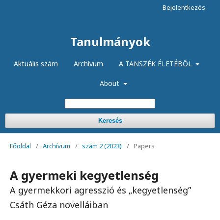
Bejelentkezés
Tanulmányok
Aktuális szám
Archívum
A TANSZÉK ÉLETÉBŐL
About
Keresés
Főoldal
/
Archívum
/
szám 2 (2023)
/
Papers
A gyermeki kegyetlenség
A gyermekkori agresszió és „kegyetlenség”
Csáth Géza novelláiban