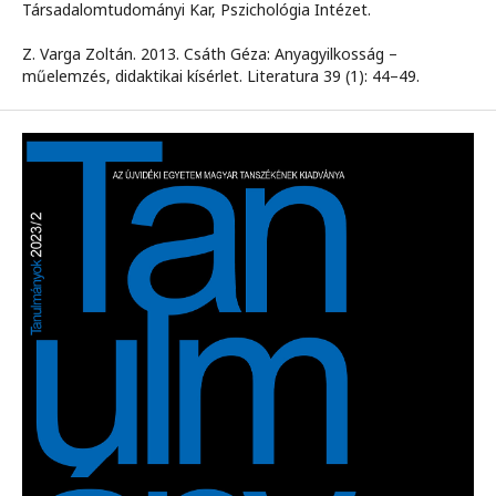
Társadalomtudományi Kar, Pszichológia Intézet.
Z. Varga Zoltán. 2013. Csáth Géza: Anyagyilkosság –
műelemzés, didaktikai kísérlet. Literatura 39 (1): 44–49.