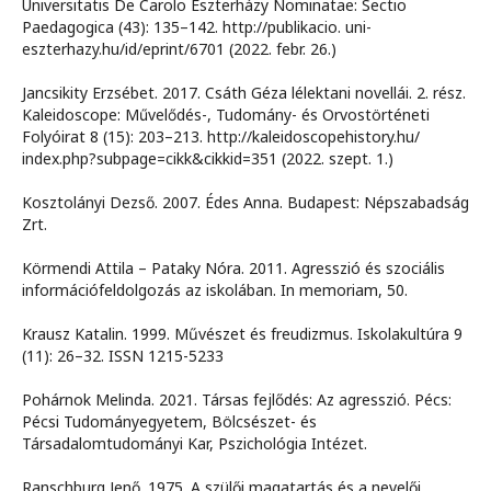
Universitatis De Carolo Eszterházy Nominatae: Sectio
Paedagogica (43): 135–142. http://publikacio. uni-
eszterhazy.hu/id/eprint/6701 (2022. febr. 26.)
Jancsikity Erzsébet. 2017. Csáth Géza lélektani novellái. 2. rész.
Kaleidoscope: Művelődés-, Tudomány- és Orvostörténeti
Folyóirat 8 (15): 203–213. http://kaleidoscopehistory.hu/
index.php?subpage=cikk&cikkid=351 (2022. szept. 1.)
Kosztolányi Dezső. 2007. Édes Anna. Budapest: Népszabadság
Zrt.
Körmendi Attila – Pataky Nóra. 2011. Agresszió és szociális
információfeldolgozás az iskolában. In memoriam, 50.
Krausz Katalin. 1999. Művészet és freudizmus. Iskolakultúra 9
(11): 26–32. ISSN 1215-5233
Pohárnok Melinda. 2021. Társas fejlődés: Az agresszió. Pécs:
Pécsi Tudományegyetem, Bölcsészet- és
Társadalomtudományi Kar, Pszichológia Intézet.
Ranschburg Jenő. 1975. A szülői magatartás és a nevelői