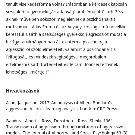
tanult viselkedésforma volna? Írásomban e kérdések kapcsán
vizsgálom a gyermeki „ártatlanság” problémáját Csáth Géza –
akinek műveiben sokszor megjelennek a pszichoanalízis
motívumai – A kis Emma és az Anyagyilkosság című novelláin
keresztül. Csáth a szélsőséges gyerekkori agressziót mutatja
be. Így tanulmányomban áttekintem a pszichológia
agresszióról szóló elméleteit, valamint a pszichoanalízis
felfogását, és mindezek segítségével megpróbálom
értelmezni Csáth történeteit és feltárni főhősei tetteinek
lehetséges „miértjeit”.
Hivatkozások
Allan, Jacqueline. 2017. An analysis of Albert Bandura’s
aggression: A social learning analysis. London: CRC Press.
Bandura, Albert – Ross, Dorothea – Ross, Sheila. 1961.
Transmission of aggression through imitation of aggressive
models. The Journal of Abnormal and Social Psychology 63 (3):