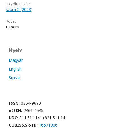
Folyóirat szám
szám 2 (2023)
Rovat
Papers
Nyelv
Magyar
English
Srpski
ISSN:
0354-9690
eISSN:
2466-4545
UDC:
811.511.141+821.511.141
COBISS.SR-ID:
16571906