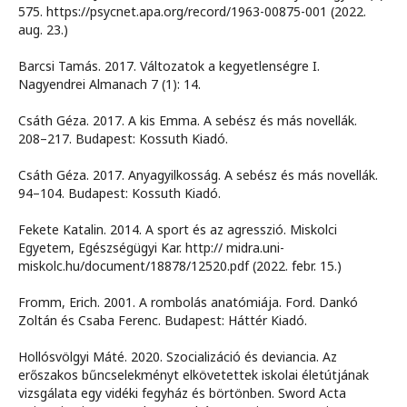
575. https://psycnet.apa.org/record/1963-00875-001 (2022.
aug. 23.)
Barcsi Tamás. 2017. Változatok a kegyetlenségre I.
Nagyendrei Almanach 7 (1): 14.
Csáth Géza. 2017. A kis Emma. A sebész és más novellák.
208–217. Budapest: Kossuth Kiadó.
Csáth Géza. 2017. Anyagyilkosság. A sebész és más novellák.
94–104. Budapest: Kossuth Kiadó.
Fekete Katalin. 2014. A sport és az agresszió. Miskolci
Egyetem, Egészségügyi Kar. http:// midra.uni-
miskolc.hu/document/18878/12520.pdf (2022. febr. 15.)
Fromm, Erich. 2001. A rombolás anatómiája. Ford. Dankó
Zoltán és Csaba Ferenc. Budapest: Háttér Kiadó.
Hollósvölgyi Máté. 2020. Szocializáció és deviancia. Az
erőszakos bűncselekményt elkövetettek iskolai életútjának
vizsgálata egy vidéki fegyház és börtönben. Sword Acta