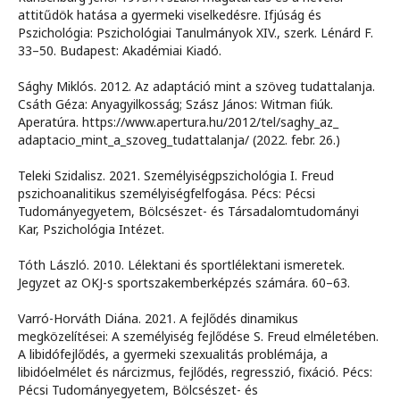
attitűdök hatása a gyermeki viselkedésre. Ifjúság és
Pszichológia: Pszichológiai Tanulmányok XIV., szerk. Lénárd F.
33–50. Budapest: Akadémiai Kiadó.
Sághy Miklós. 2012. Az adaptáció mint a szöveg tudattalanja.
Csáth Géza: Anyagyilkosság; Szász János: Witman fiúk.
Aperatúra. https://www.apertura.hu/2012/tel/saghy_az_
adaptacio_mint_a_szoveg_tudattalanja/ (2022. febr. 26.)
Teleki Szidalisz. 2021. Személyiségpszichológia I. Freud
pszichoanalitikus személyiségfelfogása. Pécs: Pécsi
Tudományegyetem, Bölcsészet- és Társadalomtudományi
Kar, Pszichológia Intézet.
Tóth László. 2010. Lélektani és sportlélektani ismeretek.
Jegyzet az OKJ-s sportszakemberképzés számára. 60–63.
Varró-Horváth Diána. 2021. A fejlődés dinamikus
megközelítései: A személyiség fejlődése S. Freud elméletében.
A libidófejlődés, a gyermeki szexualitás problémája, a
libidóelmélet és nárcizmus, fejlődés, regresszió, fixáció. Pécs:
Pécsi Tudományegyetem, Bölcsészet- és