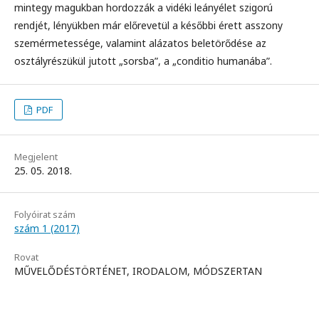
mintegy magukban hordozzák a vidéki leányélet szigorú
rendjét, lényükben már előrevetül a későbbi érett asszony
szemérmetessége, valamint alázatos beletörődése az
osztályrészükül jutott „sorsba”, a „conditio humanába”.
PDF
Megjelent
25. 05. 2018.
Folyóirat szám
szám 1 (2017)
Rovat
MŰVELŐDÉSTÖRTÉNET, IRODALOM, MÓDSZERTAN