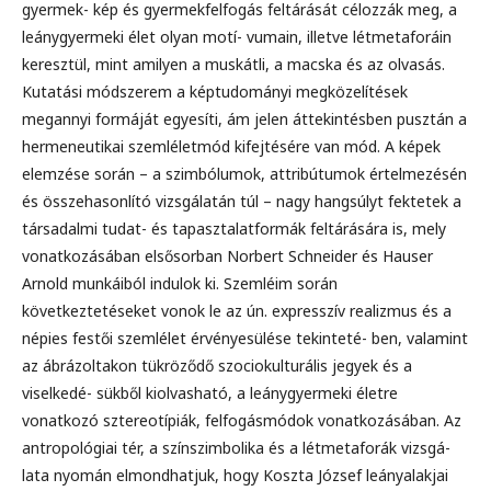
gyermek- kép és gyermekfelfogás feltárását célozzák meg, a
leánygyermeki élet olyan motí- vumain, illetve létmetaforáin
keresztül, mint amilyen a muskátli, a macska és az olvasás.
Kutatási módszerem a képtudományi megközelítések
megannyi formáját egyesíti, ám jelen áttekintésben pusztán a
hermeneutikai szemléletmód kifejtésére van mód. A képek
elemzése során – a szimbólumok, attribútumok értelmezésén
és összehasonlító vizsgálatán túl – nagy hangsúlyt fektetek a
társadalmi tudat- és tapasztalatformák feltárására is, mely
vonatkozásában elsősorban Norbert Schneider és Hauser
Arnold munkáiból indulok ki. Szemléim során
következtetéseket vonok le az ún. expresszív realizmus és a
népies festői szemlélet érvényesülése tekinteté- ben, valamint
az ábrázoltakon tükröződő szociokulturális jegyek és a
viselkedé- sükből kiolvasható, a leánygyermeki életre
vonatkozó sztereotípiák, felfogásmódok vonatkozásában. Az
antropológiai tér, a színszimbolika és a létmetaforák vizsgá-
lata nyomán elmondhatjuk, hogy Koszta József leányalakjai