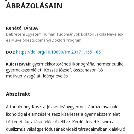
ÁBRÁZOLÁSAIN
Renátó TÁMBA
Debreceni Egyetem Humán Tudományok Doktori Iskola Nevelés-
és Művelődéstudományi Doktori Program
https://doi.org/10.19090/tm.2017.1.165-186
DOI:
gyermekkortöréneti ikonográfia, hermeneutika,
Kulcsszavak:
gyermekszemlélet, Koszta József, összehasonlító
motívumvizsgálat, leánynevelés
Absztrakt
A tanulmány Koszta József leánygyermek-ábrázolásainak
ikonológiai elemzésére tesz kísérletet a gyermekszemlélet
történeti kutatása felől közelítve. Kérdésfelveté- seim a
dualizmus válságperiódusának vidéki társadalmában kialakuló