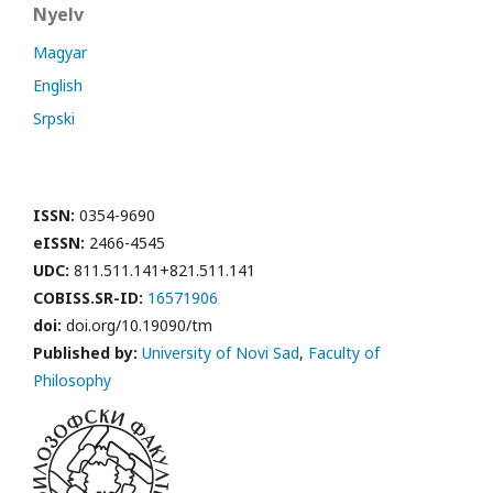
Nyelv
Magyar
English
Srpski
ISSN:
0354-9690
eISSN:
2466-4545
UDC:
811.511.141+821.511.141
COBISS.SR-ID:
16571906
doi:
doi.org/10.19090/tm
Published by:
University of Novi Sad
,
Faculty of
Philosophy