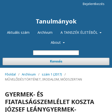
Bejelentkezés
Tanulmányok
Aktuális szám
Archívum
A TANSZÉK ÉLETÉBŐL
About
Keresés
Főoldal
/
Archívum
/
szám 1 (2017)
/
MŰVELŐDÉSTÖRTÉNET, IRODALOM, MÓDSZERTAN
GYERMEK- ÉS
FIATALSÁGSZEMLÉLET KOSZTA
JÓZSEF LEÁNYGYERMEK-