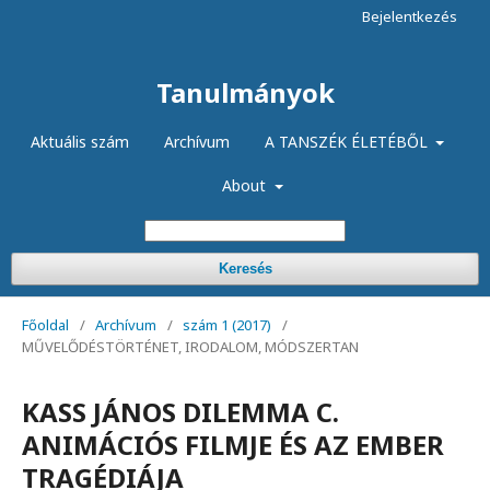
Bejelentkezés
Tanulmányok
Aktuális szám
Archívum
A TANSZÉK ÉLETÉBŐL
About
Keresés
Főoldal
/
Archívum
/
szám 1 (2017)
/
MŰVELŐDÉSTÖRTÉNET, IRODALOM, MÓDSZERTAN
KASS JÁNOS DILEMMA C.
ANIMÁCIÓS FILMJE ÉS AZ EMBER
TRAGÉDIÁJA