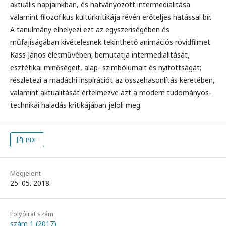
aktuális napjainkban, és hatványozott intermedialitása
valamint filozofikus kultúrkritikája révén erőteljes hatással bír.
A tanulmány elhelyezi ezt az egyszeriségében és
műfajiságában kivételesnek tekinthető animációs rövidfilmet
Kass János életművében; bemutatja intermedialitását,
esztétikai minőségeit, alap- szimbólumait és nyitottságát;
részletezi a madáchi inspirációt az összehasonlítás keretében,
valamint aktualitását értelmezve azt a modern tudományos-
technikai haladás kritikájában jelöli meg.
PDF
Megjelent
25. 05. 2018.
Folyóirat szám
szám 1 (2017)