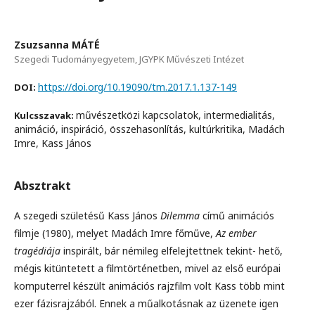
Zsuzsanna MÁTÉ
Szegedi Tudományegyetem, JGYPK Művészeti Intézet
https://doi.org/10.19090/tm.2017.1.137-149
DOI:
művészetközi kapcsolatok, intermedialitás,
Kulcsszavak:
animáció, inspiráció, összehasonlítás, kultúrkritika, Madách
Imre, Kass János
Absztrakt
A szegedi születésű Kass János
Dilemma
című animációs
filmje (1980), melyet Madách Imre főműve,
Az ember
tragédiája
inspirált, bár némileg elfelejtettnek tekint- hető,
mégis kitüntetett a filmtörténetben, mivel az első európai
komputerrel készült animációs rajzfilm volt Kass több mint
ezer fázisrajzából. Ennek a műalkotásnak az üzenete igen