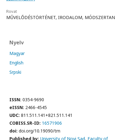
Rovat
MŰVELŐDÉSTÖRTÉNET, IRODALOM, MÓDSZERTAN
Nyelv
Magyar
English
Srpski
ISSN:
0354-9690
eISSN:
2466-4545
UDC:
811.511.141+821.511.141
COBISS.SR-ID:
16571906
doi:
doi.org/10.19090/tm
Published by:
University of Novi Sad
,
Faculty of