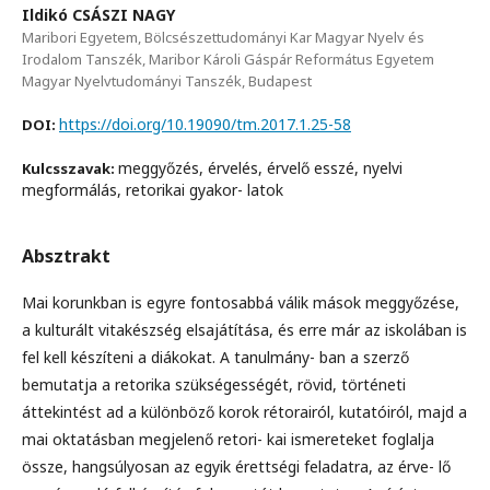
Ildikó CSÁSZI NAGY
Maribori Egyetem, Bölcsészettudományi Kar Magyar Nyelv és
Irodalom Tanszék, Maribor Károli Gáspár Református Egyetem
Magyar Nyelvtudományi Tanszék, Budapest
https://doi.org/10.19090/tm.2017.1.25-58
DOI:
meggyőzés, érvelés, érvelő esszé, nyelvi
Kulcsszavak:
megformálás, retorikai gyakor- latok
Absztrakt
Mai korunkban is egyre fontosabbá válik mások meggyőzése,
a kulturált vitakészség elsajátítása, és erre már az iskolában is
fel kell készíteni a diákokat. A tanulmány- ban a szerző
bemutatja a retorika szükségességét, rövid, történeti
áttekintést ad a különböző korok rétorairól, kutatóiról, majd a
mai oktatásban megjelenő retori- kai ismereteket foglalja
össze, hangsúlyosan az egyik érettségi feladatra, az érve- lő