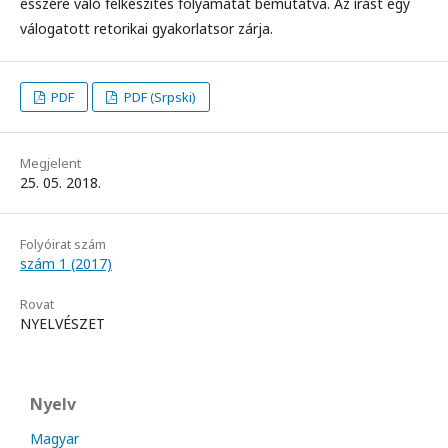
esszére való felkészítés folyamatát bemutatva. Az írást egy
válogatott retorikai gyakorlatsor zárja.
PDF
PDF (Srpski)
Megjelent
25. 05. 2018.
Folyóirat szám
szám 1 (2017)
Rovat
NYELVÉSZET
Nyelv
Magyar