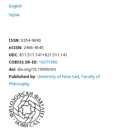
English
Srpski
ISSN:
0354-9690
eISSN:
2466-4545
UDC:
811.511.141+821.511.141
COBISS.SR-ID:
16571906
doi:
doi.org/10.19090/tm
Published by:
University of Novi Sad
,
Faculty of
Philosophy